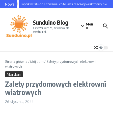
Nowe
Topnik w żelu do lutowania: co to jest i dlaczego elektronicy nie mo
Sunduino Blog
Men
u
Ciekawa wiedza, zastosowania
elektroniki.
Strona główna
/
Mój dom
/
Zalety przydomowych elektrowni
wiatrowych
Mój dom
Zalety przydomowych elektrowni
wiatrowych
26 stycznia, 2022